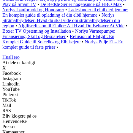
Play på Smart TV
•
De Bedste Serier nogensinde på HBO Max
•
Norlys Lønforhold og Honorarer
•
Ladestander til elbil derhjemme:
En komplet guide til opladning af din elbil hjemme
•
Norlys
Strømafbrydelser: Hvad du skal vide om strømafbrydelser i din
region
•
Afgiftsrefusion til Elbiler: Alt Hvad Du Behøver At Vide
•
Boxer TV Opsætning og Installation
•
Norlys Varmepumpe:
Finansiering, Skift og Besparelser
•
Refusion af Elafgift: En
Komplet Guide til Solcelle- og Elbilsejere
•
Norlys Pulje El – En
komplet guide til faste priser
•
Hus
Hero
At dele er kærligt
X
Facebook
Instagram
LinkedIn
YouTube
Pinterest
TikTok
Mail
RSS
Bliv klogere på os
Henvendelse
Pressen
Kampagner