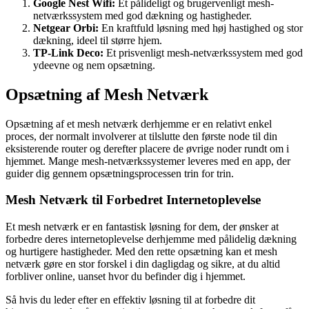
Google Nest Wifi:
Et pålideligt og brugervenligt mesh-
netværkssystem med god dækning og hastigheder.
Netgear Orbi:
En kraftfuld løsning med høj hastighed og stor
dækning, ideel til større hjem.
TP-Link Deco:
Et prisvenligt mesh-netværkssystem med god
ydeevne og nem opsætning.
Opsætning af Mesh Netværk
Opsætning af et mesh netværk derhjemme er en relativt enkel
proces, der normalt involverer at tilslutte den første node til din
eksisterende router og derefter placere de øvrige noder rundt om i
hjemmet. Mange mesh-netværkssystemer leveres med en app, der
guider dig gennem opsætningsprocessen trin for trin.
Mesh Netværk til Forbedret Internetoplevelse
Et mesh netværk er en fantastisk løsning for dem, der ønsker at
forbedre deres internetoplevelse derhjemme med pålidelig dækning
og hurtigere hastigheder. Med den rette opsætning kan et mesh
netværk gøre en stor forskel i din dagligdag og sikre, at du altid
forbliver online, uanset hvor du befinder dig i hjemmet.
Så hvis du leder efter en effektiv løsning til at forbedre dit