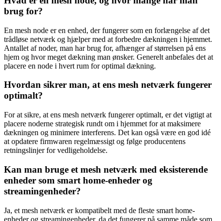
Hvad er en mesh node, og hvor mange har man
brug for?
En mesh node er en enhed, der fungerer som en forlængelse af det
trådløse netværk og hjælper med at forbedre dækningen i hjemmet.
Antallet af noder, man har brug for, afhænger af størrelsen på ens
hjem og hvor meget dækning man ønsker. Generelt anbefales det at
placere en node i hvert rum for optimal dækning.
Hvordan sikrer man, at ens mesh netværk fungerer
optimalt?
For at sikre, at ens mesh netværk fungerer optimalt, er det vigtigt at
placere noderne strategisk rundt om i hjemmet for at maksimere
dækningen og minimere interferens. Det kan også være en god idé
at opdatere firmwaren regelmæssigt og følge producentens
retningslinjer for vedligeholdelse.
Kan man bruge et mesh netværk med eksisterende
enheder som smart home-enheder og
streamingenheder?
Ja, et mesh netværk er kompatibelt med de fleste smart home-
enheder og streamingenheder, da det fungerer på samme måde som