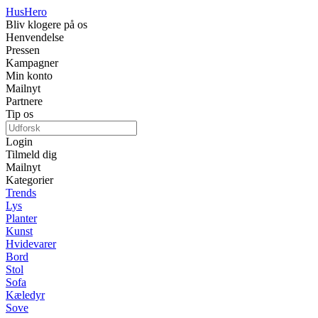
Hus
Hero
Bliv klogere på os
Henvendelse
Pressen
Kampagner
Min konto
Mailnyt
Partnere
Tip os
Login
Tilmeld dig
Mailnyt
Kategorier
Trends
Lys
Planter
Kunst
Hvidevarer
Bord
Stol
Sofa
Kæledyr
Sove