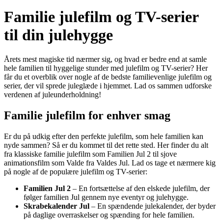
Familie julefilm og TV-serier
til din julehygge
Årets mest magiske tid nærmer sig, og hvad er bedre end at samle
hele familien til hyggelige stunder med julefilm og TV-serier? Her
får du et overblik over nogle af de bedste familievenlige julefilm og
serier, der vil sprede juleglæde i hjemmet. Lad os sammen udforske
verdenen af juleunderholdning!
Familie julefilm for enhver smag
Er du på udkig efter den perfekte julefilm, som hele familien kan
nyde sammen? Så er du kommet til det rette sted. Her finder du alt
fra klassiske familie julefilm som Familien Jul 2 til sjove
animationsfilm som Valde fra Valdes Jul. Lad os tage et nærmere kig
på nogle af de populære julefilm og TV-serier:
Familien Jul 2
– En fortsættelse af den elskede julefilm, der
følger familien Jul gennem nye eventyr og julehygge.
Skrabekalender Jul
– En spændende julekalender, der byder
på daglige overraskelser og spænding for hele familien.