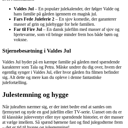
Valdes Jul
– En populær julekalender, der følger Valde og
hans familie på gården igennem en magisk jul.
Fars Fede Juleferie 2
– En sjov komedie, der garanterer
masser af grin og julehygge for hele familien.
Far til Fire Jul
– En dansk julefilm med masser af sjov og
hjertevarme, som vil bringe minder frem hos både børn og
voksne.
Stjernebesætning i Valdes Jul
Valdes Jul byder på en kæmpe familie på gården med spændende
karakterer som Tala og Petra. Måske undrer du dig over, hvem der
egentlig synger i Valdes Jul, eller hvor gården fra filmen befinder
sig. Alt dette og mere kan du opleve i denne fantastiske
julefortælling.
Julestemning og hygge
Når juleaften nærmer sig, er der intet bedre end at samles om
fjernsynet og nyde en god julefilm eller TV-serie. Uanset om du er
til klassiske juleeventyr eller nye spændende historier, er der masser
at vælge imellem. Så spænd børnene fast og find julegodterne frem
– det er tid til hygge og julestemning!