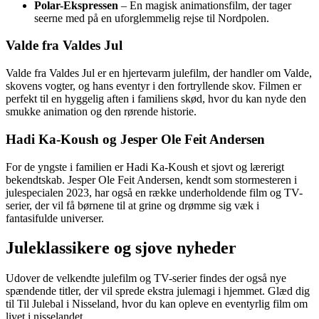
Polar-Ekspressen
– En magisk animationsfilm, der tager
seerne med på en uforglemmelig rejse til Nordpolen.
Valde fra Valdes Jul
Valde fra Valdes Jul er en hjertevarm julefilm, der handler om Valde,
skovens vogter, og hans eventyr i den fortryllende skov. Filmen er
perfekt til en hyggelig aften i familiens skød, hvor du kan nyde den
smukke animation og den rørende historie.
Hadi Ka-Koush og Jesper Ole Feit Andersen
For de yngste i familien er Hadi Ka-Koush et sjovt og lærerigt
bekendtskab. Jesper Ole Feit Andersen, kendt som stormesteren i
julespecialen 2023, har også en række underholdende film og TV-
serier, der vil få børnene til at grine og drømme sig væk i
fantasifulde universer.
Juleklassikere og sjove nyheder
Udover de velkendte julefilm og TV-serier findes der også nye
spændende titler, der vil sprede ekstra julemagi i hjemmet. Glæd dig
til Til Julebal i Nisseland, hvor du kan opleve en eventyrlig film om
livet i nisselandet.