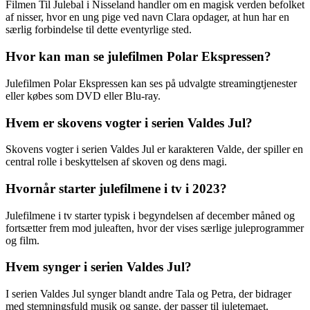
Filmen Til Julebal i Nisseland handler om en magisk verden befolket
af nisser, hvor en ung pige ved navn Clara opdager, at hun har en
særlig forbindelse til dette eventyrlige sted.
Hvor kan man se julefilmen Polar Ekspressen?
Julefilmen Polar Ekspressen kan ses på udvalgte streamingtjenester
eller købes som DVD eller Blu-ray.
Hvem er skovens vogter i serien Valdes Jul?
Skovens vogter i serien Valdes Jul er karakteren Valde, der spiller en
central rolle i beskyttelsen af skoven og dens magi.
Hvornår starter julefilmene i tv i 2023?
Julefilmene i tv starter typisk i begyndelsen af december måned og
fortsætter frem mod juleaften, hvor der vises særlige juleprogrammer
og film.
Hvem synger i serien Valdes Jul?
I serien Valdes Jul synger blandt andre Tala og Petra, der bidrager
med stemningsfuld musik og sange, der passer til juletemaet.