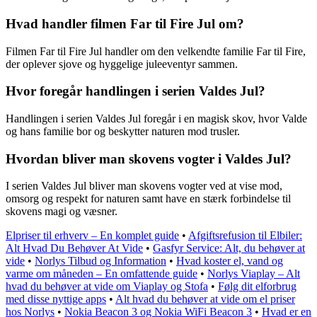
Hvad handler filmen Far til Fire Jul om?
Filmen Far til Fire Jul handler om den velkendte familie Far til Fire,
der oplever sjove og hyggelige juleeventyr sammen.
Hvor foregår handlingen i serien Valdes Jul?
Handlingen i serien Valdes Jul foregår i en magisk skov, hvor Valde
og hans familie bor og beskytter naturen mod trusler.
Hvordan bliver man skovens vogter i Valdes Jul?
I serien Valdes Jul bliver man skovens vogter ved at vise mod,
omsorg og respekt for naturen samt have en stærk forbindelse til
skovens magi og væsner.
Elpriser til erhverv – En komplet guide
•
Afgiftsrefusion til Elbiler:
Alt Hvad Du Behøver At Vide
•
Gasfyr Service: Alt, du behøver at
vide
•
Norlys Tilbud og Information
•
Hvad koster el, vand og
varme om måneden – En omfattende guide
•
Norlys Viaplay – Alt
hvad du behøver at vide om Viaplay og Stofa
•
Følg dit elforbrug
med disse nyttige apps
•
Alt hvad du behøver at vide om el priser
hos Norlys
•
Nokia Beacon 3 og Nokia WiFi Beacon 3
•
Hvad er en