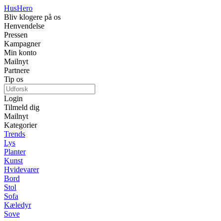
Hus
Hero
Bliv klogere på os
Henvendelse
Pressen
Kampagner
Min konto
Mailnyt
Partnere
Tip os
Login
Tilmeld dig
Mailnyt
Kategorier
Trends
Lys
Planter
Kunst
Hvidevarer
Bord
Stol
Sofa
Kæledyr
Sove