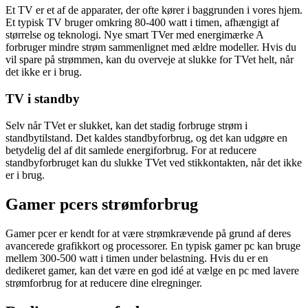
Et TV er et af de apparater, der ofte kører i baggrunden i vores hjem.
Et typisk TV bruger omkring 80-400 watt i timen, afhængigt af
størrelse og teknologi. Nye smart TVer med energimærke A
forbruger mindre strøm sammenlignet med ældre modeller. Hvis du
vil spare på strømmen, kan du overveje at slukke for TVet helt, når
det ikke er i brug.
TV i standby
Selv når TVet er slukket, kan det stadig forbruge strøm i
standbytilstand. Det kaldes standbyforbrug, og det kan udgøre en
betydelig del af dit samlede energiforbrug. For at reducere
standbyforbruget kan du slukke TVet ved stikkontakten, når det ikke
er i brug.
Gamer pcers strømforbrug
Gamer pcer er kendt for at være strømkrævende på grund af deres
avancerede grafikkort og processorer. En typisk gamer pc kan bruge
mellem 300-500 watt i timen under belastning. Hvis du er en
dedikeret gamer, kan det være en god idé at vælge en pc med lavere
strømforbrug for at reducere dine elregninger.