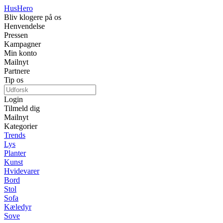
Hus
Hero
Bliv klogere på os
Henvendelse
Pressen
Kampagner
Min konto
Mailnyt
Partnere
Tip os
Login
Tilmeld dig
Mailnyt
Kategorier
Trends
Lys
Planter
Kunst
Hvidevarer
Bord
Stol
Sofa
Kæledyr
Sove