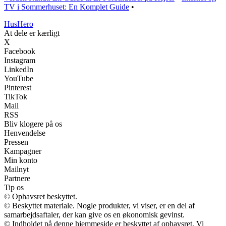
TV i Sommerhuset: En Komplet Guide
•
Hus
Hero
At dele er kærligt
X
Facebook
Instagram
LinkedIn
YouTube
Pinterest
TikTok
Mail
RSS
Bliv klogere på os
Henvendelse
Pressen
Kampagner
Min konto
Mailnyt
Partnere
Tip os
© Ophavsret beskyttet.
© Beskyttet materiale. Nogle produkter, vi viser, er en del af
samarbejdsaftaler, der kan give os en økonomisk gevinst.
© Indholdet på denne hjemmeside er beskyttet af ophavsret. Vi