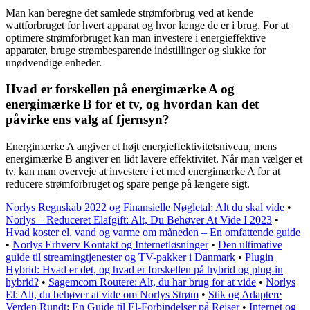
Man kan beregne det samlede strømforbrug ved at kende
wattforbruget for hvert apparat og hvor længe de er i brug. For at
optimere strømforbruget kan man investere i energieffektive
apparater, bruge strømbesparende indstillinger og slukke for
unødvendige enheder.
Hvad er forskellen på energimærke A og
energimærke B for et tv, og hvordan kan det
påvirke ens valg af fjernsyn?
Energimærke A angiver et højt energieffektivitetsniveau, mens
energimærke B angiver en lidt lavere effektivitet. Når man vælger et
tv, kan man overveje at investere i et med energimærke A for at
reducere strømforbruget og spare penge på længere sigt.
Norlys Regnskab 2022 og Finansielle Nøgletal: Alt du skal vide
•
Norlys – Reduceret Elafgift: Alt, Du Behøver At Vide I 2023
•
Hvad koster el, vand og varme om måneden – En omfattende guide
•
Norlys Erhverv Kontakt og Internetløsninger
•
Den ultimative
guide til streamingtjenester og TV-pakker i Danmark
•
Plugin
Hybrid: Hvad er det, og hvad er forskellen på hybrid og plug-in
hybrid?
•
Sagemcom Routere: Alt, du har brug for at vide
•
Norlys
El: Alt, du behøver at vide om Norlys Strøm
•
Stik og Adaptere
Verden Rundt: En Guide til El-Forbindelser på Rejser
•
Internet og