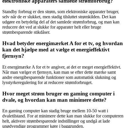
elektroniske apparaters samlede strømforbrug?
Standby forbrug er den strøm, som elektroniske apparater bruger,
selv når de er slukket, men stadig tilsluttet strømkilden. Det kan
udgøre en betydelig del af det samlede strømforbrug, og man kan
reducere det ved at slukke for apparater helt eller bruge
strømbesparende stikdåser.
Hvad betyder energimærket A for et tv, og hvordan
kan det hjælpe med at vælge et energieffektivt
fjernsyn?
Et energimærke A for et tv angiver, at det er meget energieffektivt.
Når man vælger et fjernsyn, kan man se efter dette mærke samt
andre energibesparende funktioner som automatisk slukning og
lysstyrkeregulering for at reducere strømforbruget.
Hvor meget strøm bruger en gaming computer i
dvale, og hvordan kan man minimere dette?
En gaming computer kan stadig bruge mellem 10-50 watt i
dvaletilstand. For at minimere dette kan man slukke for computeren
helt, aktivere strømbesparende indstillinger og undgå at lade
unødvendige programmer køre i baggrunden.