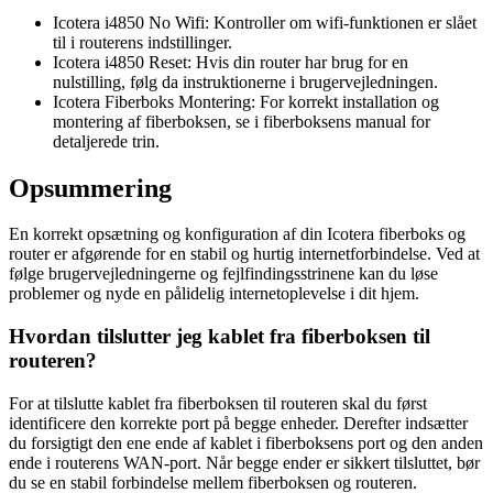
Icotera i4850 No Wifi: Kontroller om wifi-funktionen er slået
til i routerens indstillinger.
Icotera i4850 Reset: Hvis din router har brug for en
nulstilling, følg da instruktionerne i brugervejledningen.
Icotera Fiberboks Montering: For korrekt installation og
montering af fiberboksen, se i fiberboksens manual for
detaljerede trin.
Opsummering
En korrekt opsætning og konfiguration af din Icotera fiberboks og
router er afgørende for en stabil og hurtig internetforbindelse. Ved at
følge brugervejledningerne og fejlfindingsstrinene kan du løse
problemer og nyde en pålidelig internetoplevelse i dit hjem.
Hvordan tilslutter jeg kablet fra fiberboksen til
routeren?
For at tilslutte kablet fra fiberboksen til routeren skal du først
identificere den korrekte port på begge enheder. Derefter indsætter
du forsigtigt den ene ende af kablet i fiberboksens port og den anden
ende i routerens WAN-port. Når begge ender er sikkert tilsluttet, bør
du se en stabil forbindelse mellem fiberboksen og routeren.