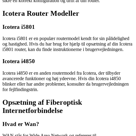
sikre en korrekt konfiguration og drift af din router.
Icotera Router Modeller
Icotera i5801
Icotera i5801 er en populær routermodel kendt for sin pålidelighed
og hastighed. Hvis du har brug for hjælp til opsætning af din Icotera
i5801 router, kan du finde instruktionerne i brugervejledningen.
Icotera i4850
Icotera i4850 er en anden routermodel fra Icotera, der tilbyder
avancerede funktioner og høj ydeevne. Hvis din Icotera i4850
blinker eller har andre problemer, konsulter da brugervejledningen
for fejlfindingstrin.
Opsætning af Fiberoptisk
Internetforbindelse
Hvad er Wan?
WAN står for Wide Area Network og refererer til