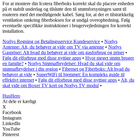
For at montere din Icotera fiberboks korrekt skal du placere enheden
på et stabilt underlag og tilslutte den til strømforsyningen samt til
routeren med det medfølgende kabel. Sørg for, at der er tilstrækkelig
ventilation omkring fiberboksen for at undgå overophedning. Følg
eventuelle specifikke instruktioner i brugervejledningen for korrekt
installation.
Norlys Regning og Betalingsservice Kundeservice
•
Norlys
Antenne: Alt, du behøver at vide om TV via antenne
•
Norlys
Gaspriser: Alt hvad du behøver at vide om gasforbrug og priser
•
Følg dit elforbrug med disse nyttige apps
•
Hvor meget strøm bruger
en familie?
•
Norlys Strømafbrydelser: Hvad du skal vide om
strømafbrydelser i din region
•
Fibernet og Fiberboks: Alt hvad du
behøver at vide
•
SuperWiFi til hjemmet: En kompleks guide til
effektivt internet
•
Følg dit elforbrug med disse nyttige apps
•
Alt, du
skal vide om Boxer TV kort og Norlys TV modul
•
Hus
Hero
At dele er kærligt
X
Facebook
Instagram
LinkedIn
YouTube
Pinterest