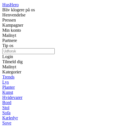
Hus
Hero
Bliv klogere på os
Henvendelse
Pressen
Kampagner
Min konto
Mailnyt
Partnere
Tip os
Login
Tilmeld dig
Mailnyt
Kategorier
Trends
Lys
Planter
Kunst
Hvidevarer
Bord
Stol
Sofa
Kæledyr
Sove