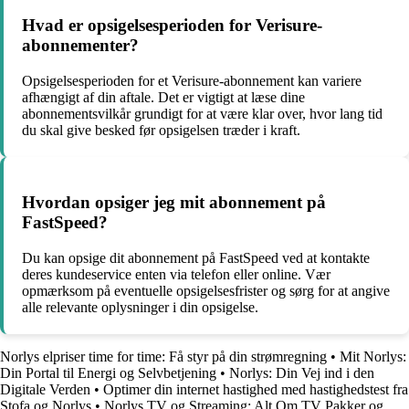
Hvad er opsigelsesperioden for Verisure-
abonnementer?
Opsigelsesperioden for et Verisure-abonnement kan variere
afhængigt af din aftale. Det er vigtigt at læse dine
abonnementsvilkår grundigt for at være klar over, hvor lang tid
du skal give besked før opsigelsen træder i kraft.
Hvordan opsiger jeg mit abonnement på
FastSpeed?
Du kan opsige dit abonnement på FastSpeed ved at kontakte
deres kundeservice enten via telefon eller online. Vær
opmærksom på eventuelle opsigelsesfrister og sørg for at angive
alle relevante oplysninger i din opsigelse.
Norlys elpriser time for time: Få styr på din strømregning
•
Mit Norlys:
Din Portal til Energi og Selvbetjening
•
Norlys: Din Vej ind i den
Digitale Verden
•
Optimer din internet hastighed med hastighedstest fra
Stofa og Norlys
•
Norlys TV og Streaming: Alt Om TV Pakker og