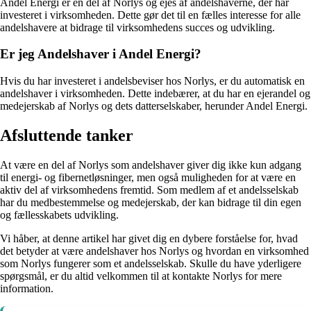
Andel Energi er en del af Norlys og ejes af andelshaverne, der har
investeret i virksomheden. Dette gør det til en fælles interesse for alle
andelshavere at bidrage til virksomhedens succes og udvikling.
Er jeg Andelshaver i Andel Energi?
Hvis du har investeret i andelsbeviser hos Norlys, er du automatisk en
andelshaver i virksomheden. Dette indebærer, at du har en ejerandel og
medejerskab af Norlys og dets datterselskaber, herunder Andel Energi.
Afsluttende tanker
At være en del af Norlys som andelshaver giver dig ikke kun adgang
til energi- og fibernetløsninger, men også muligheden for at være en
aktiv del af virksomhedens fremtid. Som medlem af et andelsselskab
har du medbestemmelse og medejerskab, der kan bidrage til din egen
og fællesskabets udvikling.
Vi håber, at denne artikel har givet dig en dybere forståelse for, hvad
det betyder at være andelshaver hos Norlys og hvordan en virksomhed
som Norlys fungerer som et andelsselskab. Skulle du have yderligere
spørgsmål, er du altid velkommen til at kontakte Norlys for mere
information.