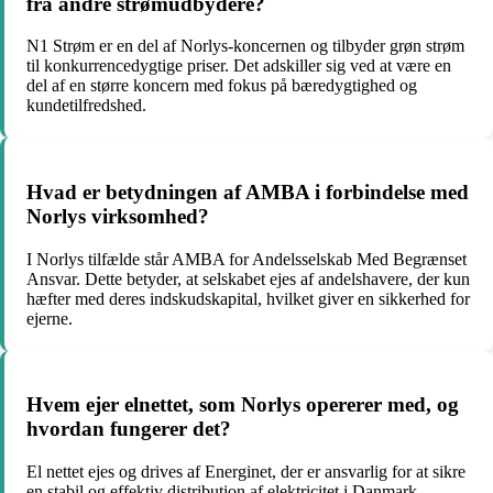
fra andre strømudbydere?
N1 Strøm er en del af Norlys-koncernen og tilbyder grøn strøm
til konkurrencedygtige priser. Det adskiller sig ved at være en
del af en større koncern med fokus på bæredygtighed og
kundetilfredshed.
Hvad er betydningen af AMBA i forbindelse med
Norlys virksomhed?
I Norlys tilfælde står AMBA for Andelsselskab Med Begrænset
Ansvar. Dette betyder, at selskabet ejes af andelshavere, der kun
hæfter med deres indskudskapital, hvilket giver en sikkerhed for
ejerne.
Hvem ejer elnettet, som Norlys opererer med, og
hvordan fungerer det?
El nettet ejes og drives af Energinet, der er ansvarlig for at sikre
en stabil og effektiv distribution af elektricitet i Danmark.