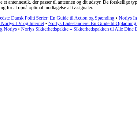
e et antennestik, der passer til antennen og dit udstyr. De forskellige ty
tning for at opnå optimal modtagelse af tv-signaler.
dste Dansk Politi Serier: En Guide til Action og Spænding
•
Norlys In
g Norlys TV og Internet
•
Norlys Ladestandere: En Guide til Opladning 
og Norlys
•
Norlys Sikkerhedspakke – Sikkerhedspakken til Alle Dine 