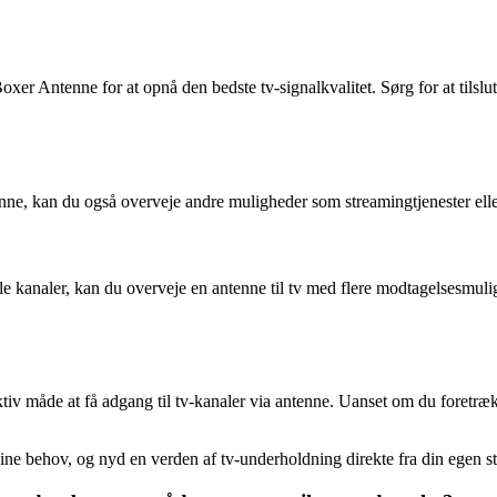
 Boxer Antenne for at opnå den bedste tv-signalkvalitet. Sørg for at tilsl
enne, kan du også overveje andre muligheder som streamingtjenester ell
le kanaler, kan du overveje en antenne til tv med flere modtagelsesmulig
iv måde at få adgang til tv-kanaler via antenne. Uanset om du foretrække
dine behov, og nyd en verden af tv-underholdning direkte fra din egen s