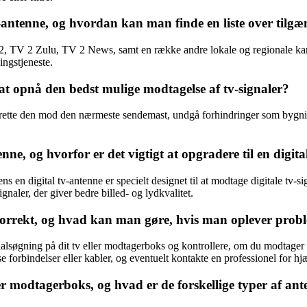
ntenne, og hvordan kan man finde en liste over tilgæn
TV 2 Zulu, TV 2 News, samt en række andre lokale og regionale kanaler
ngstjeneste.
t opnå den bedst mulige modtagelse af tv-signaler?
rette den mod den nærmeste sendemast, undgå forhindringer som bygninger 
nne, og hvorfor er det vigtigt at opgradere til en digit
ns en digital tv-antenne er specielt designet til at modtage digitale tv-s
signaler, der giver bedre billed- og lydkvalitet.
korrekt, og hvad kan man gøre, hvis man oplever pro
nalsøgning på dit tv eller modtagerboks og kontrollere, om du modtager a
 forbindelser eller kabler, og eventuelt kontakte en professionel for hj
er modtagerboks, og hvad er de forskellige typer af an