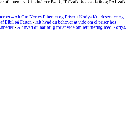
per af antennestik inkluderer F-stik, IEC-stik, koaksialstik og PAL-stik,
ternet – Alt Om Norlys Fibernet og Priser
•
Norlys Kundeservice og
af Elbil på Farten
•
Alt hvad du behøver at vide om el priser hos
Enheder
•
Alt hvad du har brug for at vide om returnering med Norlys,