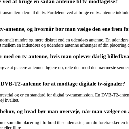
 ved at bruge en sådan antenne til tv-modtagelse?
ransmittere dem til dit tv. Fordelene ved at bruge en tv-antenne inkluder
 tv-antenne, og hvornår bør man vælge den ene frem f
 normalt mindre og mere diskret end en udendørs antenne. En udendørs tv
et mellem en indendørs og udendørs antenne afhænger af din placering 
med en tv-antenne, hvis man oplever dårlig billedkvali
røve at placere antennen højere op, rette den mod den nærmeste sendema
 DVB-T2-antenne for at modtage digitale tv-signaler?
trial og er en standard for digital tv-transmission. En DVB-T2-antenne
j kvalitet.
s behov, og hvad bør man overveje, når man vælger en
torer som din placering i forhold til sendemaster, om du foretrækker en
eller filtre.