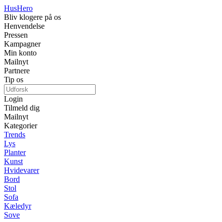
Hus
Hero
Bliv klogere på os
Henvendelse
Pressen
Kampagner
Min konto
Mailnyt
Partnere
Tip os
Login
Tilmeld dig
Mailnyt
Kategorier
Trends
Lys
Planter
Kunst
Hvidevarer
Bord
Stol
Sofa
Kæledyr
Sove