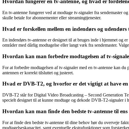
Hvordan fungerer en tv-antenne, og hvad er fordelene
En tv-antenne fungerer ved at modtage tv-signaler fra sendemaster og t
skulle betale for abonnementer eller streamingtjenester.
Hvad er forskellen mellem en indendørs og udendørs
En indendørs tv-antenne er designet til at bruges inde i hjemmet og er
områder med dårlig modtagelse eller langt væk fra sendemaster. Valg
Hvordan kan man forbedre modtagelsen af tv-signaler 
For at forbedre modtagelsen af tv-signaler med en tv-antenne kan du p
antennen er korrekt tilsluttet og justeret.
Hvad er DVB-T2, og hvorfor er det vigtigt at have en
DVB-T2 står for Digital Video Broadcasting – Second Generation Terres
specielt designet til at kunne modtage og dekode DVB-T2-signaler i hø
Hvordan kan man finde den bedste tv-antenne til en
For at finde den bedste tv-antenne til dine behov bør du overveje fak
modtagelseskapacitet, samt eventuelle ekstrafunktioner som forstærkere 