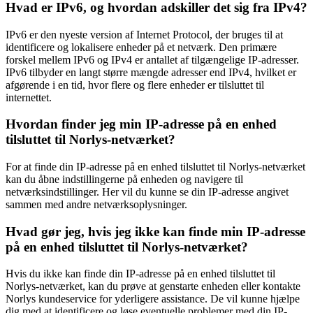
Hvad er IPv6, og hvordan adskiller det sig fra IPv4?
IPv6 er den nyeste version af Internet Protocol, der bruges til at
identificere og lokalisere enheder på et netværk. Den primære
forskel mellem IPv6 og IPv4 er antallet af tilgængelige IP-adresser.
IPv6 tilbyder en langt større mængde adresser end IPv4, hvilket er
afgørende i en tid, hvor flere og flere enheder er tilsluttet til
internettet.
Hvordan finder jeg min IP-adresse på en enhed
tilsluttet til Norlys-netværket?
For at finde din IP-adresse på en enhed tilsluttet til Norlys-netværket
kan du åbne indstillingerne på enheden og navigere til
netværksindstillinger. Her vil du kunne se din IP-adresse angivet
sammen med andre netværksoplysninger.
Hvad gør jeg, hvis jeg ikke kan finde min IP-adresse
på en enhed tilsluttet til Norlys-netværket?
Hvis du ikke kan finde din IP-adresse på en enhed tilsluttet til
Norlys-netværket, kan du prøve at genstarte enheden eller kontakte
Norlys kundeservice for yderligere assistance. De vil kunne hjælpe
dig med at identificere og løse eventuelle problemer med din IP-