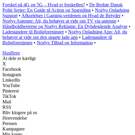
Forskel på 4G og 5G – Hvad er forskellen?
•
De Bedste Dansk
Politi Serier: En Guide til Action og Spænding
•
Norlys Opladning
Support
•
Afkortelser i Gaming-verdenen og Hvad de Betyder
•
Norlys Antenne: Alt, du behøver at vide om TV via antenne
•
Håndboldherrerne og Norlys Reklame: En Dybdegående Analyse
•
Ladestandere til Boligforeninger
•
Norlys Opladning App: Alt, du
behøver at vide om den smarte lade app
•
Ladestandere til
Boligforeninger
•
Norlys Tilbud og Information
•
Hus
Hero
At dele er kærligt
X
Facebook
Instagram
LinkedIn
YouTube
Pinterest
TikTok
Mail
RSS
Bliv klogere på os
Henvendelse
Pressen
Kampagner
Min konto