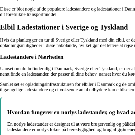
Disse er blot nogle af de populære ladestandere og ladestationer i Danma
dit foretrukne transportmiddel.
Elbil Ladestationer i Sverige og Tyskland
Hvis du planlægger en tur til Sverige eller Tyskland med din elbil, er d
opladningsmuligheder i disse nabolande, hvilket gør det lettere at rej
Ladestandere i Nærheden
Uanset om du befinder dig i Danmark, Sverige eller Tyskland, er der 
nemt finde en ladestander, der passer til dine behov, uanset hvor du kør
Samlet set er opladningsinfrastrukturen for elbiler i Danmark og de omkr
tilgængelige ladestandere og et voksende antal udbydere kan elbilsejer
Hvordan fungerer en norlys ladestander, og hvad a
En norlys ladestander er designet til at være brugervenlig og pålidel
ladestandere er norlys fokus på bæredygtighed og brug af grøn ene