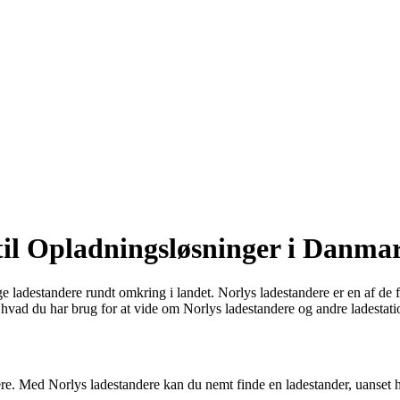
til Opladningsløsninger i Danma
ige ladestandere rundt omkring i landet. Norlys ladestandere er en af de 
alt, hvad du har brug for at vide om Norlys ladestandere og andre ladest
ejere. Med Norlys ladestandere kan du nemt finde en ladestander, uanset 