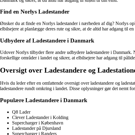
Danmark og sikrer, at du altid har adgang til strøm til din elbil.
Find en Norlys Ladestander
Ønsker du at finde en Norlys ladestander i nærheden af dig? Norlys opla
elbilsejere at planlægge deres rute og sikre, at de altid har adgang til 
Udbydere af Ladestandere i Danmark
Udover Norlys tilbyder flere andre udbydere ladestandere i Danmark. N
forskellige områder i landet og sikrer, at elbilsejere har adgang til pålid
Oversigt over Ladestandere og Ladestatio
Hvis du leder efter en omfattende oversigt over ladestandere og ladesta
ladestandere rundt omkring i landet. Disse oplysninger gør det nemt for e
Populære Ladestandere i Danmark
Q8 Lader
Clever Ladestander i Kolding
Supercharger i København
Ladestander på Djursland
Supercharger i Randers