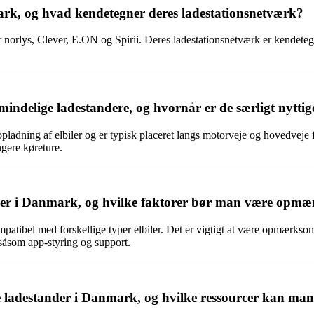
ark, og hvad kendetegner deres ladestationsnetværk?
norlys, Clever, E.ON og Spirii. Deres ladestationsnetværk er kendetegn
ndelige ladestandere, og hvornår er de særligt nyttige 
opladning af elbiler og er typisk placeret langs motorveje og hovedvej
ngere køreture.
nder i Danmark, og hvilke faktorer bør man være opm
mpatibel med forskellige typer elbiler. Det er vigtigt at være opmærkso
 såsom app-styring og support.
ladestander i Danmark, og hvilke ressourcer kan man 