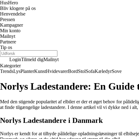
Hus
Hero
Bliv klogere på os
Henvendelse
Pressen
Kampagner
Min konto
Mailnyt
Partnere
Tip os
Login
Tilmeld dig
Mailnyt
Kategorier
Trends
Lys
Planter
Kunst
Hvidevarer
Bord
Stol
Sofa
Kæledyr
Sove
Norlys Ladestandere: En Guide 
Med den stigende popularitet af elbiler er der et øget behov for pålidel
at finde tilgængelige ladestandere. I denne artikel vil vi dykke ned i 
Norlys Ladestandere i Danmark
Norlys er kendt for at tilbyde pålidelige opladningsløsninger til elbils