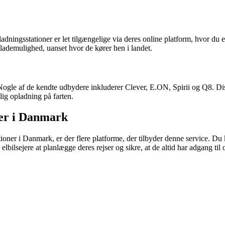
dningsstationer er let tilgængelige via deres online platform, hvor du 
en lademulighed, uanset hvor de kører hen i landet.
ogle af de kendte udbydere inkluderer Clever, E.ON, Spirii og Q8. Dis
elig opladning på farten.
ner i Danmark
tioner i Danmark, er der flere platforme, der tilbyder denne service. D
lbilsejere at planlægge deres rejser og sikre, at de altid har adgang til