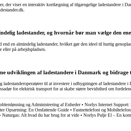
er, der viser en interaktiv kortlægning af tilgængelige ladestandere i 
destander.dk.
mindelig ladestander, og hvornår bør man vælge den en
d end en almindelig ladestander, hvilket gør den ideel til hurtig genopla
 eller på arbejdspladsen.
me udviklingen af ladestandere i Danmark og bidrage t
ladestanderoperatører til at investere i udbygningen af ladestandere i
sadør for elektrisk transport for at skabe større bevidsthed om fordelene
roblemløsning og Administrering af Enheder
•
Norlys Internet Support
uter Opsætning: En Omfattende Guide
•
Fastnettelefoni og Mobiltelefo
•
Naturgas: Alt hvad du har brug for at vide
•
Norlys Pulje El – En kompl