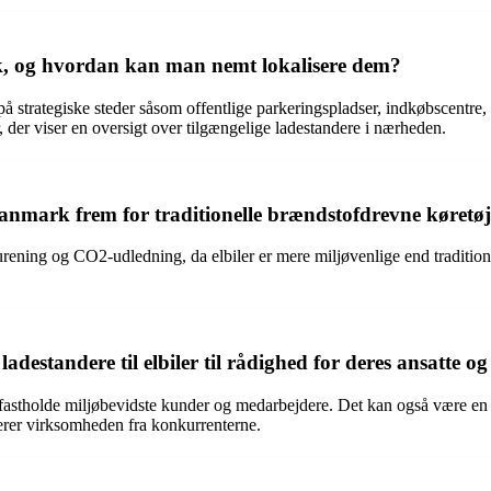
k, og hvordan kan man nemt lokalisere dem?
 strategiske steder såsom offentlige parkeringspladser, indkøbscentre,
 der viser en oversigt over tilgængelige ladestandere i nærheden.
 Danmark frem for traditionelle brændstofdrevne køretø
rurening og CO2-udledning, da elbiler er mere miljøvenlige end traditio
destandere til elbiler til rådighed for deres ansatte o
e og fastholde miljøbevidste kunder og medarbejdere. Det kan også være
ierer virksomheden fra konkurrenterne.