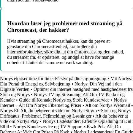
Hvordan løser jeg problemer med streaming på
Chromecast, der hakker?
Hvis streaming på Chromecast hakker, kan du prøve at
genstarte din Chromecast-enhed, kontrollere din
internetforbindelse, sikre dig, at din Chromecast og den enhed,
du streamer fra, er opdateret, og undgå at have for mange
enheder tilsluttet det samme netværk samtidig.
Norlys elpriser time for time: Få styr på din strømregning
•
Mit Norlys:
Din Portal til Energi og Selvbetjening
•
Norlys: Din Vej ind i den
Digitale Verden
•
Optimer din internet hastighed med hastighedstest fra
Stofa og Norlys
•
Norlys TV og Streaming: Alt Om TV Pakker og
Kanaler
•
Guide til Kontakt Norlys og Stofa Kundeservice
•
Norlys
Internet – Alt Om Norlys Fibernet og Priser
•
Alt om Norlys Webmail
•
Norlys El: Alt, du behøver at vide om Norlys Strøm
•
Stofa og Norlys
Driftstatus: Problemer, Fejlmelding og Løsninger
•
Alt du behøver at
vide om Norlys Play
•
Norlys Ladestander: Effektiv Opladning til Din
Elbil
•
Norlys Kundeservice og TV Support
•
Kwh Pris: Alt, Du
Behøver At Vide Om Prisen På Kwh
•
Norlys Ladestandere: En Guide