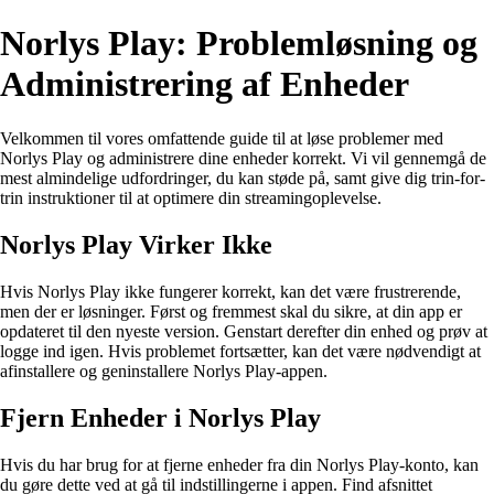
Norlys Play: Problemløsning og
Administrering af Enheder
Velkommen til vores omfattende guide til at løse problemer med
Norlys Play og administrere dine enheder korrekt. Vi vil gennemgå de
mest almindelige udfordringer, du kan støde på, samt give dig trin-for-
trin instruktioner til at optimere din streamingoplevelse.
Norlys Play Virker Ikke
Hvis Norlys Play ikke fungerer korrekt, kan det være frustrerende,
men der er løsninger. Først og fremmest skal du sikre, at din app er
opdateret til den nyeste version. Genstart derefter din enhed og prøv at
logge ind igen. Hvis problemet fortsætter, kan det være nødvendigt at
afinstallere og geninstallere Norlys Play-appen.
Fjern Enheder i Norlys Play
Hvis du har brug for at fjerne enheder fra din Norlys Play-konto, kan
du gøre dette ved at gå til indstillingerne i appen. Find afsnittet