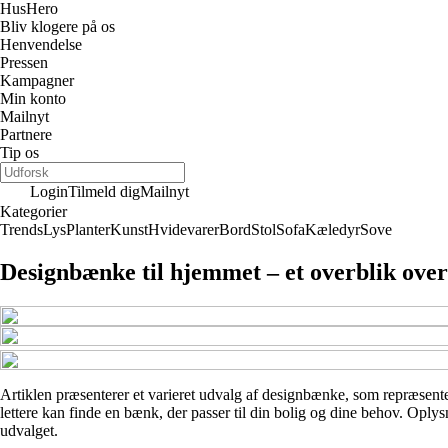
Hus
Hero
Bliv klogere på os
Henvendelse
Pressen
Kampagner
Min konto
Mailnyt
Partnere
Tip os
Login
Tilmeld dig
Mailnyt
Kategorier
Trends
Lys
Planter
Kunst
Hvidevarer
Bord
Stol
Sofa
Kæledyr
Sove
Designbænke til hjemmet – et overblik ove
Artiklen præsenterer et varieret udvalg af designbænke, som repræsentere
lettere kan finde en bænk, der passer til din bolig og dine behov. Oplys
udvalget.