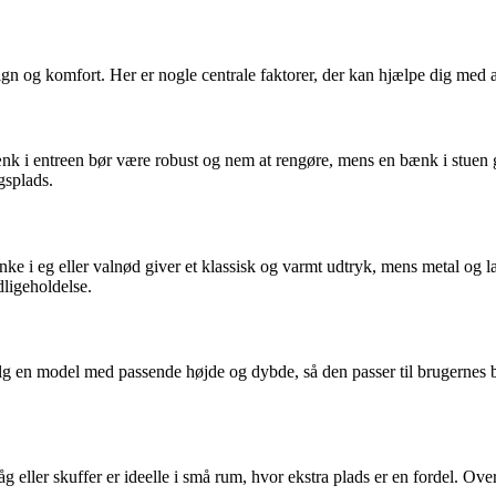
n og komfort. Her er nogle centrale faktorer, der kan hjælpe dig med at 
ænk i entreen bør være robust og nem at rengøre, mens en bænk i stuen 
gsplads.
e i eg eller valnød giver et klassisk og varmt udtryk, mens metal og l
ligeholdelse.
g en model med passende højde og dybde, så den passer til brugernes 
ler skuffer er ideelle i små rum, hvor ekstra plads er en fordel. Ove