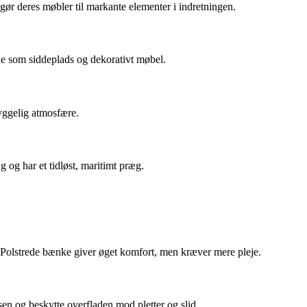
ør deres møbler til markante elementer i indretningen.
åde som siddeplads og dekorativt møbel.
yggelig atmosfære.
 og har et tidløst, maritimt præg.
r. Polstrede bænke giver øget komfort, men kræver mere pleje.
n og beskytte overfladen mod pletter og slid.