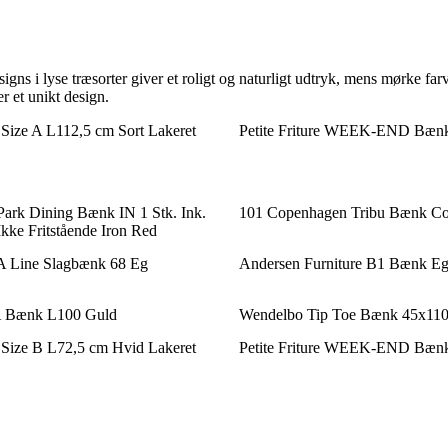
gns i lyse træsorter giver et roligt og naturligt udtryk, mens mørke fa
r et unikt design.
Size A L112,5 cm Sort Lakeret
Petite Friture WEEK-END Bænk 
ark Dining Bænk IN 1 Stk. Ink.
101 Copenhagen Tribu Bænk Co
kke Fritstående Iron Red
A Line Slagbænk 68 Eg
Andersen Furniture B1 Bænk Eg
Bænk L100 Guld
Wendelbo Tip Toe Bænk 45x110
 Size B L72,5 cm Hvid Lakeret
Petite Friture WEEK-END Bænk