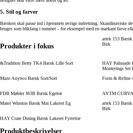
designet skal være mere åbent og let.
5. Stil og farver
Bænken skal passe ind i hjemmets øvrige indretning. Skandinaviske desi
bruges som blikfang i rummet – for eksempel med en markant farve elle
artek 153 Bænk 
Birk
Produkter i fokus
&Tradition Betty TK4 Bænk Lille Sort
HAY Palissade P
Monterings Set I
Maze Anytwo Bænk Sort/Sort
Form & Refine 
FDB Møbler J83B Bænk Egetræ
AYTM CURVA 
Mater Winston Bænk Mat Lakeret Eg
artek 153 Bænk
Birk
HAY Crate Dining Bænk Lakeret Fyrretræ
Produktbeskrivelser