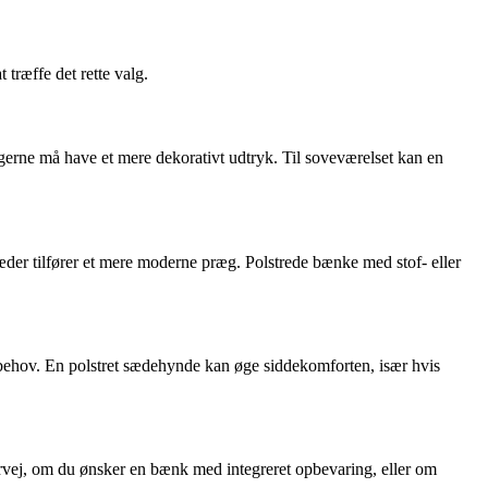
træffe det rette valg.
gerne må have et mere dekorativt udtryk. Til soveværelset kan en
æder tilfører et mere moderne præg. Polstrede bænke med stof- eller
behov. En polstret sædehynde kan øge siddekomforten, især hvis
rvej, om du ønsker en bænk med integreret opbevaring, eller om