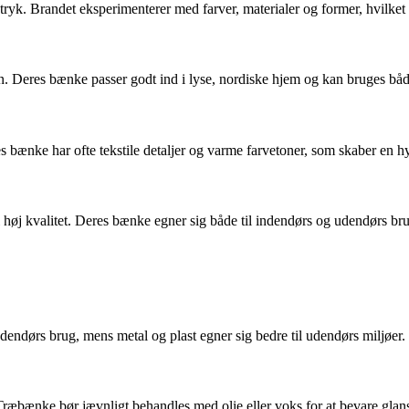
. Brandet eksperimenterer med farver, materialer og former, hvilket g
ign. Deres bænke passer godt ind i lyse, nordiske hjem og kan bruges b
ænke har ofte tekstile detaljer og varme farvetoner, som skaber en h
høj kvalitet. Deres bænke egner sig både til indendørs og udendørs brug
indendørs brug, mens metal og plast egner sig bedre til udendørs miljøe
æbænke bør jævnligt behandles med olie eller voks for at bevare glanse