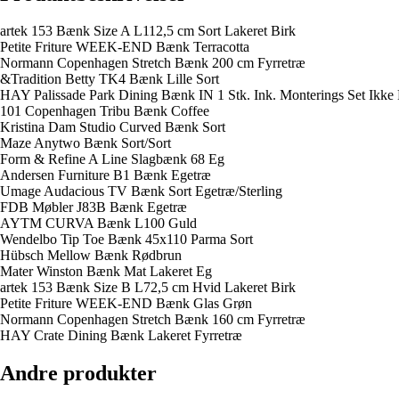
artek 153 Bænk Size A L112,5 cm Sort Lakeret Birk
Petite Friture WEEK-END Bænk Terracotta
Normann Copenhagen Stretch Bænk 200 cm Fyrretræ
&Tradition Betty TK4 Bænk Lille Sort
HAY Palissade Park Dining Bænk IN 1 Stk. Ink. Monterings Set Ikke F
101 Copenhagen Tribu Bænk Coffee
Kristina Dam Studio Curved Bænk Sort
Maze Anytwo Bænk Sort/Sort
Form & Refine A Line Slagbænk 68 Eg
Andersen Furniture B1 Bænk Egetræ
Umage Audacious TV Bænk Sort Egetræ/Sterling
FDB Møbler J83B Bænk Egetræ
AYTM CURVA Bænk L100 Guld
Wendelbo Tip Toe Bænk 45x110 Parma Sort
Hübsch Mellow Bænk Rødbrun
Mater Winston Bænk Mat Lakeret Eg
artek 153 Bænk Size B L72,5 cm Hvid Lakeret Birk
Petite Friture WEEK-END Bænk Glas Grøn
Normann Copenhagen Stretch Bænk 160 cm Fyrretræ
HAY Crate Dining Bænk Lakeret Fyrretræ
Andre produkter