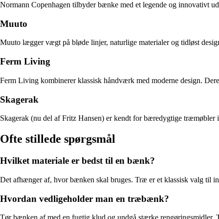
Normann Copenhagen tilbyder bænke med et legende og innovativt udtryk
Muuto
Muuto lægger vægt på bløde linjer, naturlige materialer og tidløst des
Ferm Living
Ferm Living kombinerer klassisk håndværk med moderne design. Deres b
Skagerak
Skagerak (nu del af Fritz Hansen) er kendt for bæredygtige træmøbler i 
Ofte stillede spørgsmål
Hvilket materiale er bedst til en bænk?
Det afhænger af, hvor bænken skal bruges. Træ er et klassisk valg til 
Hvordan vedligeholder man en træbænk?
Tør bænken af med en fugtig klud og undgå stærke rengøringsmidler. Tr