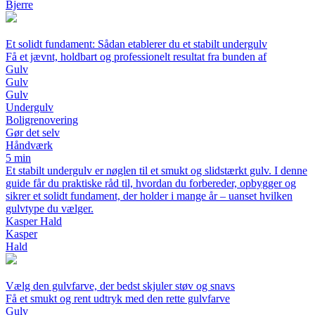
Bjerre
Et solidt fundament: Sådan etablerer du et stabilt undergulv
Få et jævnt, holdbart og professionelt resultat fra bunden af
Gulv
Gulv
Gulv
Undergulv
Boligrenovering
Gør det selv
Håndværk
5 min
Et stabilt undergulv er nøglen til et smukt og slidstærkt gulv. I denne
guide får du praktiske råd til, hvordan du forbereder, opbygger og
sikrer et solidt fundament, der holder i mange år – uanset hvilken
gulvtype du vælger.
Kasper Hald
Kasper
Hald
Vælg den gulvfarve, der bedst skjuler støv og snavs
Få et smukt og rent udtryk med den rette gulvfarve
Gulv