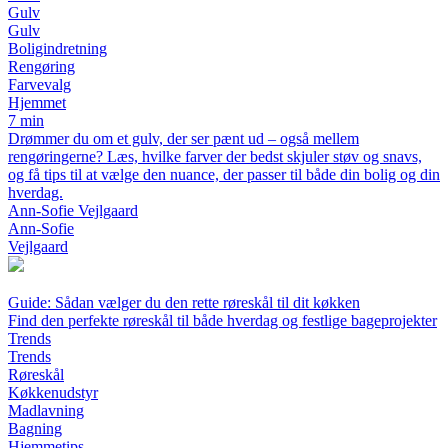
Gulv
Gulv
Boligindretning
Rengøring
Farvevalg
Hjemmet
7 min
Drømmer du om et gulv, der ser pænt ud – også mellem
rengøringerne? Læs, hvilke farver der bedst skjuler støv og snavs,
og få tips til at vælge den nuance, der passer til både din bolig og din
hverdag.
Ann-Sofie Vejlgaard
Ann-Sofie
Vejlgaard
Guide: Sådan vælger du den rette røreskål til dit køkken
Find den perfekte røreskål til både hverdag og festlige bageprojekter
Trends
Trends
Røreskål
Køkkenudstyr
Madlavning
Bagning
Hjemmetips