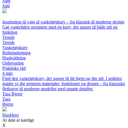
Sam
Juhl
Inspiration til valg af vasketøjskurv – fra klassisk til moderne design
Gør vasketiden nemmere med en kurv, der passer til både stil og
funktion
Trends
Trends
Vasketøjskurv
Boligindretning
Husholdning
Opbevaring
Praktiske råd
4 min
Find den vasketøjskurv, der passer til dit hjem og din stil. I artiklen
guider vi dig gennem materialer, funktioner og design – fra klassiske
fletkurve til moderne modeller med smarte detaljer.
Tara Bjerre
Tara
Bjerre
Hus
Hero
At dele er kærligt
X