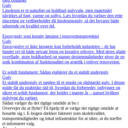
med omtanke
Gulv
Linoleum er et naturligt og holdbart gulvvalg, men materialet
påvirkes af fugt, varme og sollys. Læs hvordan du vælger den rette
placering og vedligeholder dit linoleumsgulv, så det bevarer både
udseende og kvalitet over tid.
Epoxygulv som kreativ løsning i renoveringsprojekter
Gulv
Epoxygulve er ikke længere kun forbeholdt industrien – de har
fundet vej til både private hjem og kreative erhverv. Med deres glatte
overflade, store holdbarhed og mange designmuligheder giver de en
unik kombination af funktionalitet og æstetik i enhver renovering.
Et solidt fundament: Sådan etablerer du et stabilt undergulv
Gulv
Et stabilt undergulv er nøglen til et smukt og slidstærkt gulv. I denne
guide får du praktiske råd til, hvordan du forbereder, opbygger og
sikrer et solidt fundament, der holder i mange år – uanset hvilken
gulvtype du vælger.
Sådan vælger du det rigtige område at bo i
Overvejer du at flytte? Få hjælp til at vælge det rigtige område at
bosætte sig i. E-bogen dækker faktorer som skolekvalitet,
transportmuligheder og lokal infrastruktur for at sikre, at du træffer
et informeret valg.