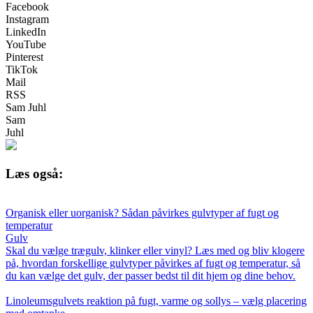
Facebook
Instagram
LinkedIn
YouTube
Pinterest
TikTok
Mail
RSS
Sam Juhl
Sam
Juhl
Læs også:
Organisk eller uorganisk? Sådan påvirkes gulvtyper af fugt og
temperatur
Gulv
Skal du vælge trægulv, klinker eller vinyl? Læs med og bliv klogere
på, hvordan forskellige gulvtyper påvirkes af fugt og temperatur, så
du kan vælge det gulv, der passer bedst til dit hjem og dine behov.
Linoleumsgulvets reaktion på fugt, varme og sollys – vælg placering