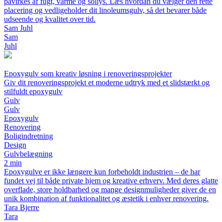
påvirkes af fugt, varme og sollys. Læs hvordan du vælger den rette
placering og vedligeholder dit linoleumsgulv, så det bevarer både
udseende og kvalitet over tid.
Sam Juhl
Sam
Juhl
Epoxygulv som kreativ løsning i renoveringsprojekter
Giv dit renoveringsprojekt et moderne udtryk med et slidstærkt og
stilfuldt epoxygulv
Gulv
Gulv
Epoxygulv
Renovering
Boligindretning
Design
Gulvbelægning
2 min
Epoxygulve er ikke længere kun forbeholdt industrien – de har
fundet vej til både private hjem og kreative erhverv. Med deres glatte
overflade, store holdbarhed og mange designmuligheder giver de en
unik kombination af funktionalitet og æstetik i enhver renovering.
Tara Bjerre
Tara