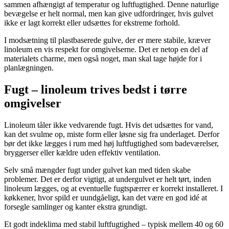
sammen afhængigt af temperatur og luftfugtighed. Denne naturlige
bevægelse er helt normal, men kan give udfordringer, hvis gulvet
ikke er lagt korrekt eller udsættes for ekstreme forhold.
I modsætning til plastbaserede gulve, der er mere stabile, kræver
linoleum en vis respekt for omgivelserne. Det er netop en del af
materialets charme, men også noget, man skal tage højde for i
planlægningen.
Fugt – linoleum trives bedst i tørre
omgivelser
Linoleum tåler ikke vedvarende fugt. Hvis det udsættes for vand,
kan det svulme op, miste form eller løsne sig fra underlaget. Derfor
bør det ikke lægges i rum med høj luftfugtighed som badeværelser,
bryggerser eller kældre uden effektiv ventilation.
Selv små mængder fugt under gulvet kan med tiden skabe
problemer. Det er derfor vigtigt, at undergulvet er helt tørt, inden
linoleum lægges, og at eventuelle fugtspærrer er korrekt installeret. I
køkkener, hvor spild er uundgåeligt, kan det være en god idé at
forsegle samlinger og kanter ekstra grundigt.
Et godt indeklima med stabil luftfugtighed – typisk mellem 40 og 60