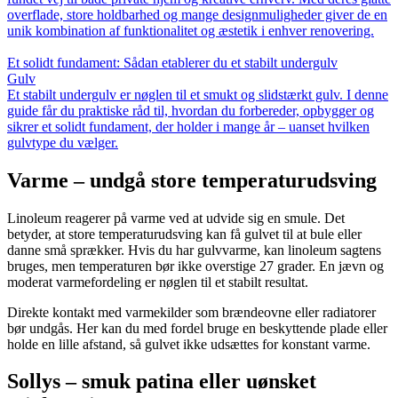
overflade, store holdbarhed og mange designmuligheder giver de en
unik kombination af funktionalitet og æstetik i enhver renovering.
Et solidt fundament: Sådan etablerer du et stabilt undergulv
Gulv
Et stabilt undergulv er nøglen til et smukt og slidstærkt gulv. I denne
guide får du praktiske råd til, hvordan du forbereder, opbygger og
sikrer et solidt fundament, der holder i mange år – uanset hvilken
gulvtype du vælger.
Varme – undgå store temperaturudsving
Linoleum reagerer på varme ved at udvide sig en smule. Det
betyder, at store temperaturudsving kan få gulvet til at bule eller
danne små sprækker. Hvis du har gulvvarme, kan linoleum sagtens
bruges, men temperaturen bør ikke overstige 27 grader. En jævn og
moderat varmefordeling er nøglen til et stabilt resultat.
Direkte kontakt med varmekilder som brændeovne eller radiatorer
bør undgås. Her kan du med fordel bruge en beskyttende plade eller
holde en lille afstand, så gulvet ikke udsættes for konstant varme.
Sollys – smuk patina eller uønsket