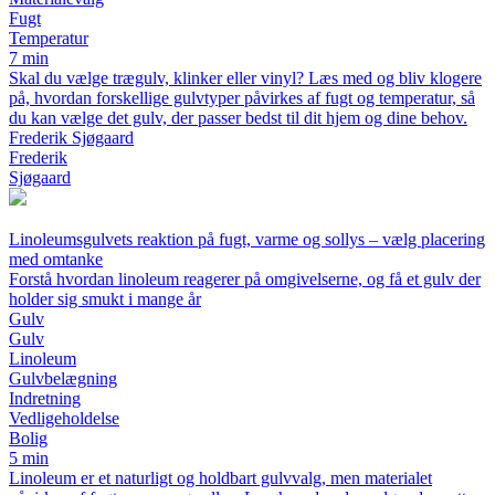
Fugt
Temperatur
7 min
Skal du vælge trægulv, klinker eller vinyl? Læs med og bliv klogere
på, hvordan forskellige gulvtyper påvirkes af fugt og temperatur, så
du kan vælge det gulv, der passer bedst til dit hjem og dine behov.
Frederik Sjøgaard
Frederik
Sjøgaard
Linoleumsgulvets reaktion på fugt, varme og sollys – vælg placering
med omtanke
Forstå hvordan linoleum reagerer på omgivelserne, og få et gulv der
holder sig smukt i mange år
Gulv
Gulv
Linoleum
Gulvbelægning
Indretning
Vedligeholdelse
Bolig
5 min
Linoleum er et naturligt og holdbart gulvvalg, men materialet