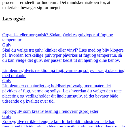
procent – er ideelt for linoleum. Det mindsker risikoen for, at
materialet bevæger sig for meget.
Læs også:
Organisk eller uorganisk? Sådan påvirkes gulvtyper af fugt og
temperatur
Gulv
Skal du vælge trægulv, klinker eller vinyl? Læs med og bliv klogere
på, hvordan forskellige gulvtyper påvirkes af fugt og temperatur, så
du kan vælge det gulv, der passer bedst til dit hjem og dine behov.
Linoleumsgulvets reaktion på fugt, varme og sollys – vælg placering
med omtanke
Gulv
Linoleum er et naturligt og holdbart gulvvalg, men materialet
påvirkes af fugt, varme og sollys. Læs hvordan du vælger den rette
placering og vedligeholder dit linoleumsgulv, så det bevarer både
udseende og kvalitet over tid.
Epoxygulv som kreativ løsning i renoveringsprojekter
Gulv
Epoxygulve er ikke længere kun forbeholdt industrien – de har
fundet vej til både private hjem og kreative erhverv. Med deres glatte