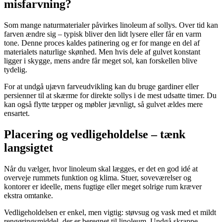
misfarvning?
Som mange naturmaterialer påvirkes linoleum af sollys. Over tid kan
farven ændre sig – typisk bliver den lidt lysere eller får en varm
tone. Denne proces kaldes patinering og er for mange en del af
materialets naturlige skønhed. Men hvis dele af gulvet konstant
ligger i skygge, mens andre får meget sol, kan forskellen blive
tydelig.
For at undgå ujævn farveudvikling kan du bruge gardiner eller
persienner til at skærme for direkte sollys i de mest udsatte timer. Du
kan også flytte tæpper og møbler jævnligt, så gulvet ældes mere
ensartet.
Placering og vedligeholdelse – tænk
langsigtet
Når du vælger, hvor linoleum skal lægges, er det en god idé at
overveje rummets funktion og klima. Stuer, soveværelser og
kontorer er ideelle, mens fugtige eller meget solrige rum kræver
ekstra omtanke.
Vedligeholdelsen er enkel, men vigtig: støvsug og vask med et mildt
rengøringsmiddel, der er beregnet til linoleum. Undgå skrappe