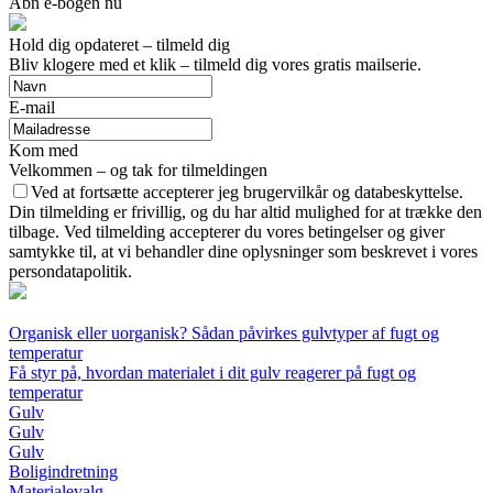
Åbn e-bogen nu
Hold dig opdateret – tilmeld dig
Bliv klogere med et klik – tilmeld dig vores gratis mailserie.
E-mail
Kom med
Velkommen – og tak for tilmeldingen
Ved at fortsætte accepterer jeg brugervilkår og databeskyttelse.
Din tilmelding er frivillig, og du har altid mulighed for at trække den
tilbage. Ved tilmelding accepterer du vores betingelser og giver
samtykke til, at vi behandler dine oplysninger som beskrevet i vores
persondatapolitik.
Organisk eller uorganisk? Sådan påvirkes gulvtyper af fugt og
temperatur
Få styr på, hvordan materialet i dit gulv reagerer på fugt og
temperatur
Gulv
Gulv
Gulv
Boligindretning
Materialevalg