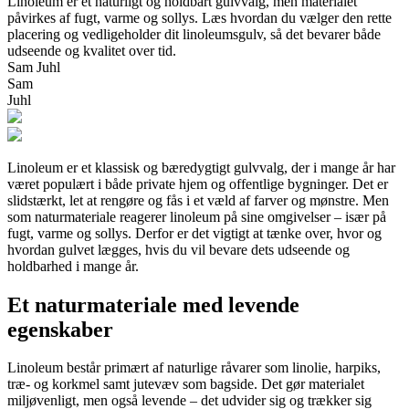
Linoleum er et naturligt og holdbart gulvvalg, men materialet
påvirkes af fugt, varme og sollys. Læs hvordan du vælger den rette
placering og vedligeholder dit linoleumsgulv, så det bevarer både
udseende og kvalitet over tid.
Sam Juhl
Sam
Juhl
Linoleum er et klassisk og bæredygtigt gulvvalg, der i mange år har
været populært i både private hjem og offentlige bygninger. Det er
slidstærkt, let at rengøre og fås i et væld af farver og mønstre. Men
som naturmateriale reagerer linoleum på sine omgivelser – især på
fugt, varme og sollys. Derfor er det vigtigt at tænke over, hvor og
hvordan gulvet lægges, hvis du vil bevare dets udseende og
holdbarhed i mange år.
Et naturmateriale med levende
egenskaber
Linoleum består primært af naturlige råvarer som linolie, harpiks,
træ- og korkmel samt jutevæv som bagside. Det gør materialet
miljøvenligt, men også levende – det udvider sig og trækker sig