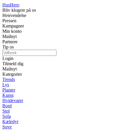
Hus
Hero
Bliv klogere på os
Henvendelse
Pressen
Kampagner
Min konto
Mailnyt
Partnere
Tip os
Login
Tilmeld dig
Mailnyt
Kategorier
Trends
Lys
Planter
Kunst
Hvidevarer
Bord
Stol
Sofa
Kæledyr
Sove