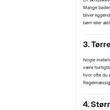
Mange bademå
bliver liggend
børn eller æld
3. Tørr
Nogle materia
være hurtigt
hvor ofte du
Regelmæssig v
4. Stør