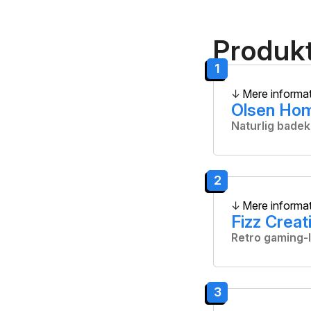
Produkt
1
Mere informa
Olsen Hom
Naturlig bade
2
Mere informa
Fizz Crea
Retro gaming-
3