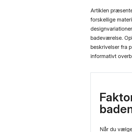
Artiklen præsente
forskellige mater
designvariationer
badeværelse. Opl
beskrivelser fra 
informativt overbl
Fakto
bade
Når du vælger