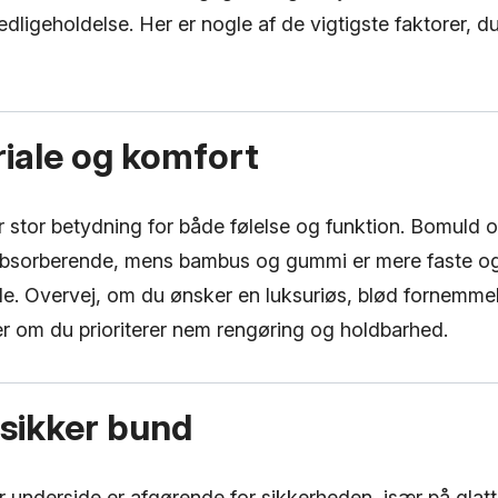
dligeholdelse. Her er nogle af de vigtigste faktorer, d
riale og komfort
r stor betydning for både følelse og funktion. Bomuld o
absorberende, mens bambus og gummi er mere faste o
de. Overvej, om du ønsker en luksuriøs, blød fornemme
er om du prioriterer nem rengøring og holdbarhed.
dsikker bund
r underside er afgørende for sikkerheden, især på glatte