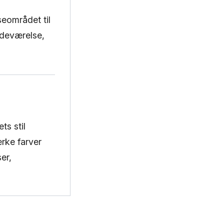
seområdet til
adeværelse,
ts stil
rke farver
er,