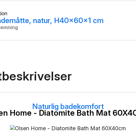
tion
ademåtte, natur, H40x60x1 cm
stemning
beskrivelser
Naturlig badekomfort
en Home - Diatomite Bath Mat 60X