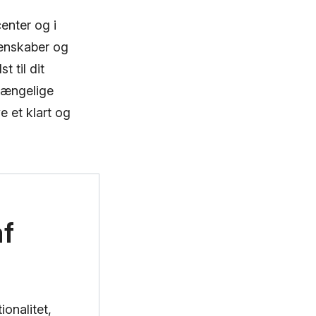
enter og i
egenskaber og
t til dit
lgængelige
e et klart og
af
ionalitet,