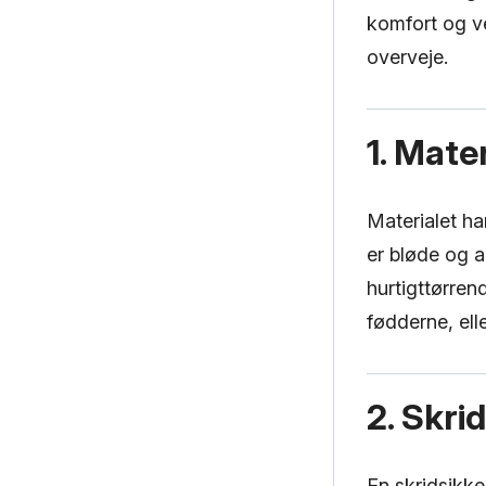
komfort og ve
overveje.
1. Mate
Materialet ha
er bløde og 
hurtigttørren
fødderne, ell
2. Skri
En skridsikke