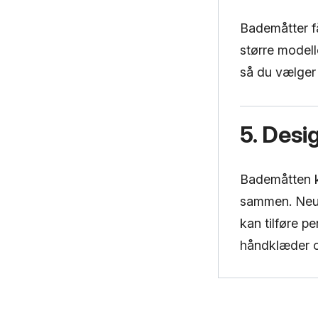
Bademåtter få
større modell
så du vælger 
5. Desi
Bademåtten ka
sammen. Neutr
kan tilføre pe
håndklæder og