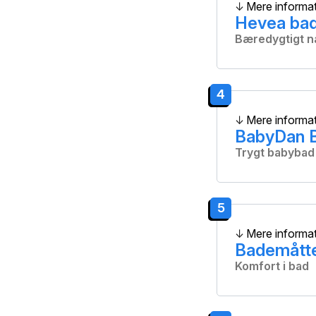
Mere informa
Hevea bad
Bæredygtigt n
4
Mere informa
BabyDan 
Trygt babybad
5
Mere informa
Bademått
Komfort i bad