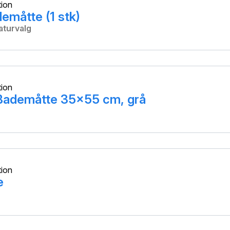
tion
emåtte (1 stk)
aturvalg
tion
Bademåtte 35x55 cm, grå
tion
e