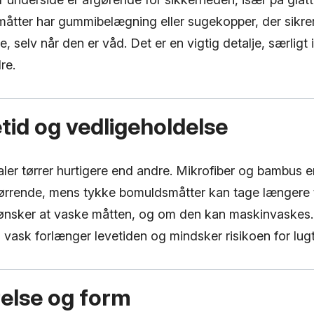
tter har gummibelægning eller sugekopper, der sikrer
e, selv når den er våd. Det er en vigtig detalje, særligt
re.
etid og vedligeholdelse
ler tørrer hurtigere end andre. Mikrofiber og bambus er
tørrende, mens tykke bomuldsmåtter kan tage længere t
 ønsker at vaske måtten, og om den kan maskinvaskes.
ask forlænger levetiden og mindsker risikoen for lugt
relse og form