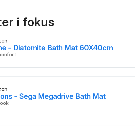
er i fokus
tion
e - Diatomite Bath Mat 60X40cm
komfort
tion
tions - Sega Megadrive Bath Mat
look