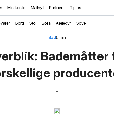
r
Min konto
Mailnyt
Partnere
Tip os
varer
Bord
Stol
Sofa
Kæledyr
Sove
Bad
6 min
erblik: Bademåtter 
orskellige producent