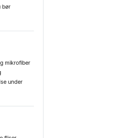
u bør
g mikrofiber
g
lse under
 fliser.