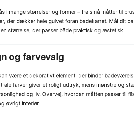
s i mange størrelser og former – fra små måtter til bru
er, der dækker hele gulvet foran badekarret. Mål dit b
en størrelse, der passer både praktisk og æstetisk.
gn og farvevalg
n være et dekorativt element, der binder badeværelse
ale farver giver et roligt udtryk, mens mønstre og stæ
rsonlighed og liv. Overvej, hvordan måtten passer til flis
 øvrigt interiør.