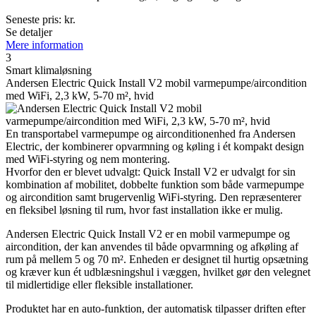
Seneste pris:
kr.
Se detaljer
Mere information
3
Smart klima­løsning
Andersen Electric Quick Install V2 mobil varmepumpe/aircondition
med WiFi, 2,3 kW, 5-70 m², hvid
En transportabel varmepumpe og airconditionenhed fra Andersen
Electric, der kombinerer opvarmning og køling i ét kompakt design
med WiFi-styring og nem montering.
Hvorfor den er blevet udvalgt: Quick Install V2 er udvalgt for sin
kombination af mobilitet, dobbelte funktion som både varmepumpe
og aircondition samt brugervenlig WiFi-styring. Den repræsenterer
en fleksibel løsning til rum, hvor fast installation ikke er mulig.
Andersen Electric Quick Install V2 er en mobil varmepumpe og
aircondition, der kan anvendes til både opvarmning og afkøling af
rum på mellem 5 og 70 m². Enheden er designet til hurtig opsætning
og kræver kun ét udblæsningshul i væggen, hvilket gør den velegnet
til midlertidige eller fleksible installationer.
Produktet har en auto-funktion, der automatisk tilpasser driften efter