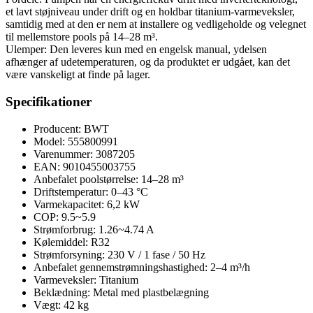
et lavt støjniveau under drift og en holdbar titanium-varmeveksler,
samtidig med at den er nem at installere og vedligeholde og velegnet
til mellemstore pools på 14–28 m³.
Ulemper: Den leveres kun med en engelsk manual, ydelsen
afhænger af udetemperaturen, og da produktet er udgået, kan det
være vanskeligt at finde på lager.
Specifikationer
Producent: BWT
Model: 555800991
Varenummer: 3087205
EAN: 9010455003755
Anbefalet poolstørrelse: 14–28 m³
Driftstemperatur: 0–43 °C
Varmekapacitet: 6,2 kW
COP: 9.5~5.9
Strømforbrug: 1.26~4.74 A
Kølemiddel: R32
Strømforsyning: 230 V / 1 fase / 50 Hz
Anbefalet gennemstrømningshastighed: 2–4 m³/h
Varmeveksler: Titanium
Beklædning: Metal med plastbelægning
Vægt: 42 kg