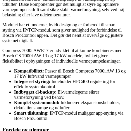
udlufter. Disse komponenter gør det muligt at styre og optimere
varmepumpens drift samt sikre stabil varmeforsyning, selv ved høj
belastning eller lave udetemperaturer.
Modulet har et moderne, hvidt design og er forberedt til smart
styring via IP/TCP-modul, som giver mulighed for forbindelse til
Bosch ProControl appen. Det gør det nemt at overvåge og justere
systemet digitalt.
Compress 7000i AWE17 er udviklet til at kunne kombineres med
Bosch CS 7000i AW 13 og 17 kW udedele, hvilket giver
fleksibilitet i opbygningen af individuelle varmepumpeløsninger.
Kompatibilitet:
Passer til Bosch Compress 7000i AW 13 og
17 kW luft/vand varmepumper.
Integreret styring:
Indeholder HPC400 regulering for
effektiv systemkontrol.
Indbygget el-backup:
El-varmelegeme sikrer
varmeforsyning ved behov.
Komplet systemmodul:
Inkluderer ekspansionsbeholder,
cirkulationspumpe og udlufter.
Smart tilslutning:
IP/TCP-modul muliggør app-styring via
Bosch ProControl.
Fordele og ulemper