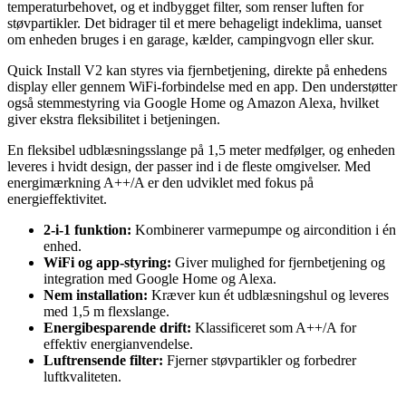
temperaturbehovet, og et indbygget filter, som renser luften for
støvpartikler. Det bidrager til et mere behageligt indeklima, uanset
om enheden bruges i en garage, kælder, campingvogn eller skur.
Quick Install V2 kan styres via fjernbetjening, direkte på enhedens
display eller gennem WiFi-forbindelse med en app. Den understøtter
også stemmestyring via Google Home og Amazon Alexa, hvilket
giver ekstra fleksibilitet i betjeningen.
En fleksibel udblæsningsslange på 1,5 meter medfølger, og enheden
leveres i hvidt design, der passer ind i de fleste omgivelser. Med
energimærkning A++/A er den udviklet med fokus på
energieffektivitet.
2-i-1 funktion:
Kombinerer varmepumpe og aircondition i én
enhed.
WiFi og app-styring:
Giver mulighed for fjernbetjening og
integration med Google Home og Alexa.
Nem installation:
Kræver kun ét udblæsningshul og leveres
med 1,5 m flexslange.
Energibesparende drift:
Klassificeret som A++/A for
effektiv energianvendelse.
Luftrensende filter:
Fjerner støvpartikler og forbedrer
luftkvaliteten.