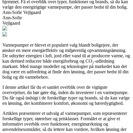
hjemmet. Få et overblik over typer, funktioner og brands, så du kan
vælge den energirigtige varmepumpe, der passer bedst til din bolig.
Ann-Sofie Vejlgaard
Ann-Sofie
Vejlgaard
Varmepumper er blevet et populært valg blandt boligejere, der
ønsker en mere energieffektiv og miljøvenlig opvarmningsløsning.
De udnytter energien i luft, jord eller vand til at producere varme, og
kan dermed reducere både energiforbrug og CO₂-udledning
markant. Med mange modeller og teknologier på markedet kan det
dog være en udfordring at finde den løsning, der passer bedst til din
bolig og dit varmebehov.
I denne artikel får du et samlet overblik over de vigtigste
overvejelser, du bør gøre dig, inden du investerer i en varmepumpe.
Du får også indsigt i de forskellige typer og brands, så du kan vælge
en løsning, der kombinerer komfort, økonomi og bæredygtighed.
Artiklen præsenterer et udvalg af varmepumper, som repræsenterer
forskellige typer, størrelser og prisklasser. Formålet er at give et
informativt overblik over funktioner, energimærkning og
anvendelsesområder, så du lettere kan vurdere, hvilken løsning der