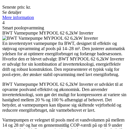
Seneste pris:
kr.
Se detaljer
Mere information
4
Smart poolopvarmning
BWT Varmepumpe MYPOOL 62 6,2kW Inverter
En inverterstyret varmepumpe fra BWT, designet til effektiv og
støjsvag opvarmning af pools på 14–28 m³. Den justerer automatisk
ydelsen for at optimere energiforbruget og forlænge badesæsonen.
Hvorfor den er blevet udvalgt: BWT MYPOOL 62 6,2kW Inverter
er udvalgt for sin kombination af inverterteknologi, energieffektiv
drift og robust konstruktion. Den repræsenterer et typisk valg for
pool-ejere, der ønsker stabil opvarmning med lavt energiforbrug.
BWT Varmepumpe MYPOOL 62 6,2kW Inverter er udviklet til at
opvarme poolvand effektivt og økonomisk. Den anvender
inverterteknologi, som gør det muligt for kompressoren at variere sin
hastighed mellem 20 % og 100 % afhængigt af behovet. Det
betyder, at varmepumpen kan tilpasse sig skiftende vejrforhold og
reducere energiforbruget, når varmebehovet er lavt.
Varmepumpen er velegnet til pools med et vandvolumen på mellem
14 og 28 m³ og har en gennemsnitlig COP-værdi på op til 9 under