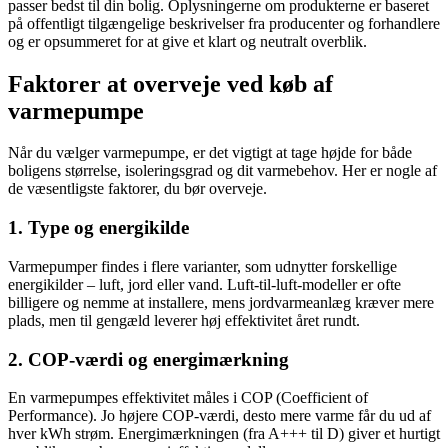
passer bedst til din bolig. Oplysningerne om produkterne er baseret
på offentligt tilgængelige beskrivelser fra producenter og forhandlere
og er opsummeret for at give et klart og neutralt overblik.
Faktorer at overveje ved køb af
varmepumpe
Når du vælger varmepumpe, er det vigtigt at tage højde for både
boligens størrelse, isoleringsgrad og dit varmebehov. Her er nogle af
de væsentligste faktorer, du bør overveje.
1. Type og energikilde
Varmepumper findes i flere varianter, som udnytter forskellige
energikilder – luft, jord eller vand. Luft-til-luft-modeller er ofte
billigere og nemme at installere, mens jordvarmeanlæg kræver mere
plads, men til gengæld leverer høj effektivitet året rundt.
2. COP-værdi og energimærkning
En varmepumpes effektivitet måles i COP (Coefficient of
Performance). Jo højere COP-værdi, desto mere varme får du ud af
hver kWh strøm. Energimærkningen (fra A+++ til D) giver et hurtigt