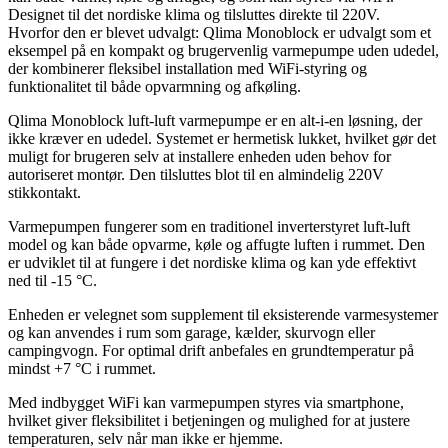
Designet til det nordiske klima og tilsluttes direkte til 220V.
Hvorfor den er blevet udvalgt: Qlima Monoblock er udvalgt som et
eksempel på en kompakt og brugervenlig varmepumpe uden udedel,
der kombinerer fleksibel installation med WiFi-styring og
funktionalitet til både opvarmning og afkøling.
Qlima Monoblock luft-luft varmepumpe er en alt-i-en løsning, der
ikke kræver en udedel. Systemet er hermetisk lukket, hvilket gør det
muligt for brugeren selv at installere enheden uden behov for
autoriseret montør. Den tilsluttes blot til en almindelig 220V
stikkontakt.
Varmepumpen fungerer som en traditionel inverterstyret luft-luft
model og kan både opvarme, køle og affugte luften i rummet. Den
er udviklet til at fungere i det nordiske klima og kan yde effektivt
ned til -15 °C.
Enheden er velegnet som supplement til eksisterende varmesystemer
og kan anvendes i rum som garage, kælder, skurvogn eller
campingvogn. For optimal drift anbefales en grundtemperatur på
mindst +7 °C i rummet.
Med indbygget WiFi kan varmepumpen styres via smartphone,
hvilket giver fleksibilitet i betjeningen og mulighed for at justere
temperaturen, selv når man ikke er hjemme.