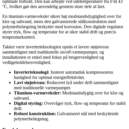
optimale forhold. Den kan arbejde ved udetemperaturer fra 0 til 43
°C, hvilket gør den anvendelig gennem store dele af året.
En titanium-varmeveksler sikrer høj modstandsdygtighed over for
klor og saltvand, mens den galvaniserede stålkonstruktion med
polymerbelægning beskytter mod korrosion. Den digitale regulator
styrer tryk, flow og temperatur for at sikre stabil drift og præcis
temperaturkontrol.
Takket være inverterteknologien opnås et lavere støjniveau
sammenlignet med traditionelle on/off-varmepumper, og
installationen er enkel med fokus på brugervenlighed og
vedligeholdelsesvenlighed.
Inverterteknologi:
Justerer automatisk kompressorens
hastighed for optimal energieffektivitet.
Lavt støjniveau:
Reduceret lyd under drift sammenlignet
med traditionelle varmepumper.
Titanium-varmeveksler:
Modstandsdygtig over for klor og
saltvand.
Digital styring:
Overvåger tryk, flow og temperatur for stabil
drift.
Robust konstruktion:
Galvaniseret stål med beskyttende
polymerbelægning.