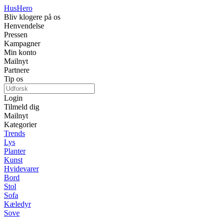
Hus
Hero
Bliv klogere på os
Henvendelse
Pressen
Kampagner
Min konto
Mailnyt
Partnere
Tip os
Login
Tilmeld dig
Mailnyt
Kategorier
Trends
Lys
Planter
Kunst
Hvidevarer
Bord
Stol
Sofa
Kæledyr
Sove