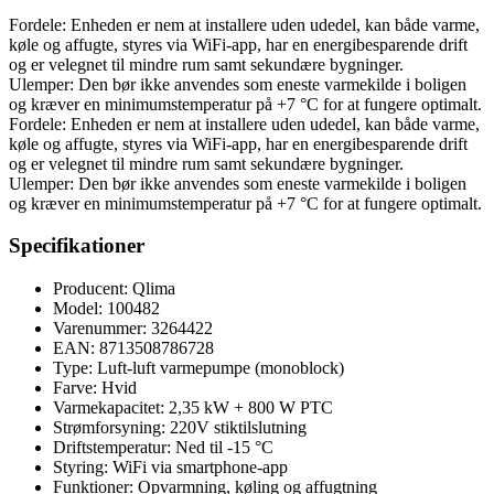
Fordele: Enheden er nem at installere uden udedel, kan både varme,
køle og affugte, styres via WiFi-app, har en energibesparende drift
og er velegnet til mindre rum samt sekundære bygninger.
Ulemper: Den bør ikke anvendes som eneste varmekilde i boligen
og kræver en minimumstemperatur på +7 °C for at fungere optimalt.
Fordele: Enheden er nem at installere uden udedel, kan både varme,
køle og affugte, styres via WiFi-app, har en energibesparende drift
og er velegnet til mindre rum samt sekundære bygninger.
Ulemper: Den bør ikke anvendes som eneste varmekilde i boligen
og kræver en minimumstemperatur på +7 °C for at fungere optimalt.
Specifikationer
Producent: Qlima
Model: 100482
Varenummer: 3264422
EAN: 8713508786728
Type: Luft-luft varmepumpe (monoblock)
Farve: Hvid
Varmekapacitet: 2,35 kW + 800 W PTC
Strømforsyning: 220V stiktilslutning
Driftstemperatur: Ned til -15 °C
Styring: WiFi via smartphone-app
Funktioner: Opvarmning, køling og affugtning