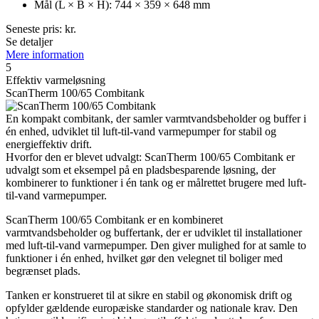
Mål (L × B × H): 744 × 359 × 648 mm
Seneste pris:
kr.
Se detaljer
Mere information
5
Effektiv varmeløsning
ScanTherm 100/65 Combitank
En kompakt combitank, der samler varmtvandsbeholder og buffer i
én enhed, udviklet til luft-til-vand varmepumper for stabil og
energieffektiv drift.
Hvorfor den er blevet udvalgt: ScanTherm 100/65 Combitank er
udvalgt som et eksempel på en pladsbesparende løsning, der
kombinerer to funktioner i én tank og er målrettet brugere med luft-
til-vand varmepumper.
ScanTherm 100/65 Combitank er en kombineret
varmtvandsbeholder og buffertank, der er udviklet til installationer
med luft-til-vand varmepumper. Den giver mulighed for at samle to
funktioner i én enhed, hvilket gør den velegnet til boliger med
begrænset plads.
Tanken er konstrueret til at sikre en stabil og økonomisk drift og
opfylder gældende europæiske standarder og nationale krav. Den