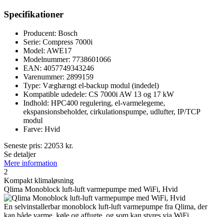
Specifikationer
Producent: Bosch
Serie: Compress 7000i
Model: AWE17
Modelnummer: 7738601066
EAN: 4057749343246
Varenummer: 2899159
Type: Væghængt el-backup modul (indedel)
Kompatible udedele: CS 7000i AW 13 og 17 kW
Indhold: HPC400 regulering, el-varmelegeme,
ekspansionsbeholder, cirkulationspumpe, udlufter, IP/TCP
modul
Farve: Hvid
Seneste pris:
22053
kr.
Se detaljer
Mere information
2
Kompakt klima­løsning
Qlima Monoblock luft-luft varmepumpe med WiFi, Hvid
En selvinstallerbar monoblock luft-luft varmepumpe fra Qlima, der
kan både varme, køle og affugte, og som kan styres via WiFi.