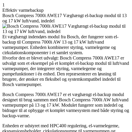
1
Effektiv varmebackup
Bosch Compress 7000i AWE17 Væghængt el-backup modul til 13
og 17 kW luft/vand, indedel
Et væghængt indendørs modul fra Bosch, der fungerer som el-
backup til Compress 7000i AW 13 og 17 kW luft/vand
varmepumper. Enheden kombinerer styring, varmelegeme og
cirkulationskomponenter i et samlet system.
Hvorfor den er blevet udvalgt: Bosch Compress 7000i AWE17 er
udvalgt som et eksempel på et komplet el-backup modul til luft/vand
varmepumper, der integrerer styring, varmelegeme og
pumpefunktioner i én enhed. Den repræsenterer en løsning til
brugere, der ønsker en fleksibel og systemkompatibel indedel til
Bosch varmepumper.
Bosch Compress 7000i AWE17 er et væghængt el-backup modul
designet til brug sammen med Bosch Compress 7000i AW luft/vand
varmepumper på 13 og 17 kW. Modulet fungerer som indedel og
bidrager til at opbygge et komplet varmesystem med både styring og
backup-varme.
Enheden er udstyret med HPC400 regulering, el-varmelegeme,
ekspansionsbeholder, cirkulationspumpe til varmepumpen og