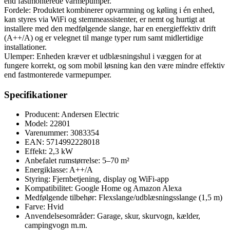
end fastmonterede varmepumper.
Fordele: Produktet kombinerer opvarmning og køling i én enhed,
kan styres via WiFi og stemmeassistenter, er nemt og hurtigt at
installere med den medfølgende slange, har en energieffektiv drift
(A++/A) og er velegnet til mange typer rum samt midlertidige
installationer.
Ulemper: Enheden kræver et udblæsningshul i væggen for at
fungere korrekt, og som mobil løsning kan den være mindre effektiv
end fastmonterede varmepumper.
Specifikationer
Producent: Andersen Electric
Model: 22801
Varenummer: 3083354
EAN: 5714992228018
Effekt: 2,3 kW
Anbefalet rumstørrelse: 5–70 m²
Energiklasse: A++/A
Styring: Fjernbetjening, display og WiFi-app
Kompatibilitet: Google Home og Amazon Alexa
Medfølgende tilbehør: Flexslange/udblæsningsslange (1,5 m)
Farve: Hvid
Anvendelsesområder: Garage, skur, skurvogn, kælder,
campingvogn m.m.