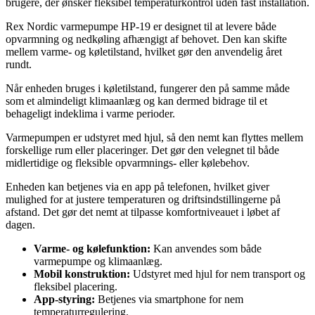
brugere, der ønsker fleksibel temperaturkontrol uden fast installation.
Rex Nordic varmepumpe HP-19 er designet til at levere både
opvarmning og nedkøling afhængigt af behovet. Den kan skifte
mellem varme- og køletilstand, hvilket gør den anvendelig året
rundt.
Når enheden bruges i køletilstand, fungerer den på samme måde
som et almindeligt klimaanlæg og kan dermed bidrage til et
behageligt indeklima i varme perioder.
Varmepumpen er udstyret med hjul, så den nemt kan flyttes mellem
forskellige rum eller placeringer. Det gør den velegnet til både
midlertidige og fleksible opvarmnings- eller kølebehov.
Enheden kan betjenes via en app på telefonen, hvilket giver
mulighed for at justere temperaturen og driftsindstillingerne på
afstand. Det gør det nemt at tilpasse komfortniveauet i løbet af
dagen.
Varme- og kølefunktion:
Kan anvendes som både
varmepumpe og klimaanlæg.
Mobil konstruktion:
Udstyret med hjul for nem transport og
fleksibel placering.
App-styring:
Betjenes via smartphone for nem
temperaturregulering.