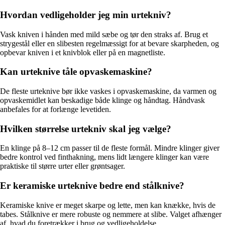
Hvordan vedligeholder jeg min urtekniv?
Vask kniven i hånden med mild sæbe og tør den straks af. Brug et
strygestål eller en slibesten regelmæssigt for at bevare skarpheden, og
opbevar kniven i et knivblok eller på en magnetliste.
Kan urteknive tåle opvaskemaskine?
De fleste urteknive bør ikke vaskes i opvaskemaskine, da varmen og
opvaskemidlet kan beskadige både klinge og håndtag. Håndvask
anbefales for at forlænge levetiden.
Hvilken størrelse urtekniv skal jeg vælge?
En klinge på 8–12 cm passer til de fleste formål. Mindre klinger giver
bedre kontrol ved finthakning, mens lidt længere klinger kan være
praktiske til større urter eller grøntsager.
Er keramiske urteknive bedre end stålknive?
Keramiske knive er meget skarpe og lette, men kan knække, hvis de
tabes. Stålknive er mere robuste og nemmere at slibe. Valget afhænger
af, hvad du foretrækker i brug og vedligeholdelse.