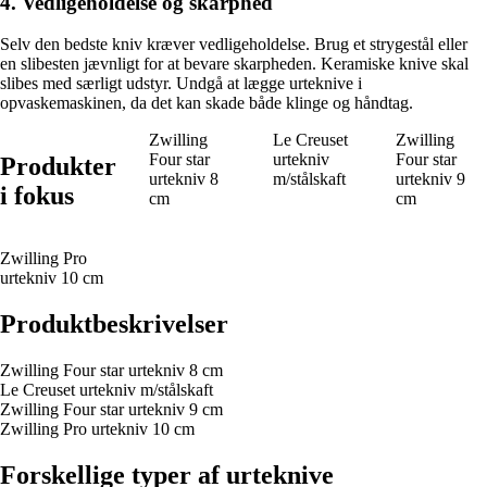
4. Vedligeholdelse og skarphed
Selv den bedste kniv kræver vedligeholdelse. Brug et strygestål eller
en slibesten jævnligt for at bevare skarpheden. Keramiske knive skal
slibes med særligt udstyr. Undgå at lægge urteknive i
opvaskemaskinen, da det kan skade både klinge og håndtag.
Zwilling
Le Creuset
Zwilling
Four star
urtekniv
Four star
Produkter
urtekniv 8
m/stålskaft
urtekniv 9
i fokus
cm
cm
Zwilling Pro
urtekniv 10 cm
Produktbeskrivelser
Zwilling Four star urtekniv 8 cm
Le Creuset urtekniv m/stålskaft
Zwilling Four star urtekniv 9 cm
Zwilling Pro urtekniv 10 cm
Forskellige typer af urteknive