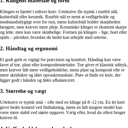
1. Klingens materiale og form
Klingen er hjertet i enhver kniv. Urteknive fås typisk i rustfrit stål,
kulstofstål eller keramik. Rustfrit stål er nemt at vedligeholde og
modstandsdygtigt over for rust, mens kulstofstål holder skarpheden
længere, men kræver mere pleje. Keramiske klinger er ekstremt skarpe
og lette, men kan være skrøbelige. Formen på klingen – lige, buet eller
spids – påvirker, hvordan du bedst kan arbejde med urterne.
2. Håndtag og ergonomi
Et godt greb er vigtigt for præcision og komfort. Håndtag kan være
lavet af træ, plast eller kompositmaterialer. Træ giver et klassisk udtryk,
men kræver lidt mere vedligeholdelse, mens plast og komposit ofte er
mere skridsikre og tåler opvaskemaskine. Prøv at finde en kniv, der
ligger godt i hånden og føles afbalanceret.
3. Størrelse og vægt
Urteknive er typisk små – ofte med en klinge på 8–12 cm. En let kniv
giver bedre kontrol ved finthakning, mens en lidt tungere model kan
være mere stabil ved større opgaver. Vælg efter, hvad du oftest bruger
kniven til.